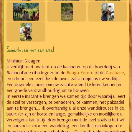
Samenleven met een ezel
Minimum 3 dagen
U verblijft met uw tent op de kamperen op de boerderij van
Bamboul’ane of u logeert in de
Bunga-Yourte
of de
Carabane
,
en u huurt een ezel die «de uwe» zal zijn tijdens uw verblijf.
Een originele manier om uw zachte vriend te leren kennen en
een goede verstandhouding uit te bouwen.
In eerste instantie brengen we samen tijd door waarbij u leert
de ezel te verzorgen, te benaderen, te kammen, het pakzadel
aan te brengen,… Ik overhandig u al onze wandelroutes in de
buurt (er zijn er korte en lange, gemakkelijke en moeilijkere).
Vervolgens kan u tijd doorbrengen met de ezel zoals u het wil
en aanvoelt: voor een wandeling, een knuffel, om inkopen te
doen bij de Bio-coop in het dorp,.. Dit geeft u de mogelijkheid