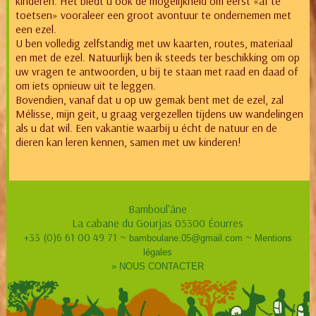
kinderen. Het biedt u ook de mogelijkheid om eerst «af te
toetsen» vooraleer een groot avontuur te ondernemen met
een ezel.
U ben volledig zelfstandig met uw kaarten, routes, materiaal
en met de ezel. Natuurlijk ben ik steeds ter beschikking om op
uw vragen te antwoorden, u bij te staan met raad en daad of
om iets opnieuw uit te leggen.
Bovendien, vanaf dat u op uw gemak bent met de ezel, zal
Mélisse, mijn geit, u graag vergezellen tijdens uw wandelingen
als u dat wil. Een vakantie waarbij u écht de natuur en de
dieren kan leren kennen, samen met uw kinderen!
Bamboul'âne
La cabane du Gourjas 05300 Éourres
+33 (0)6 61 00 49 71 ~
~
bamboulane.05@gmail.com
Mentions
légales
» NOUS CONTACTER