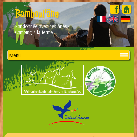
Bamboul'âne
Randonnée avec des ânes -
Camping à la ferme
Menu