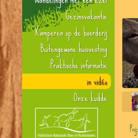
Gezinsvakantie
Kamperen op de boerderij
Buitengewone huisvesting
Praktische informatie
in vidéo
Onze kudde
Pri