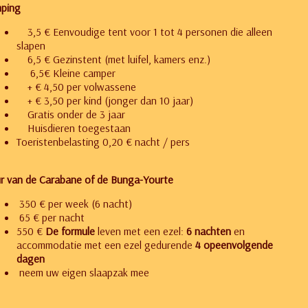
ping
3,5 € Eenvoudige tent voor 1 tot 4 personen die alleen
slapen
6,5 € Gezinstent (met luifel, kamers enz.)
6,5€ Kleine camper
+ € 4,50 per volwassene
+ € 3,50 per kind (jonger dan 10 jaar)
Gratis onder de 3 jaar
Huisdieren toegestaan
Toeristenbelasting 0,20 € nacht / pers
r van de Carabane of de Bunga-Yourte
350 € per week (6 nacht)
65 € per nacht
550 €
De formule
leven met een ezel:
6 nachten
en
accommodatie met een ezel gedurende
4 opeenvolgende
dagen
neem uw eigen slaapzak mee