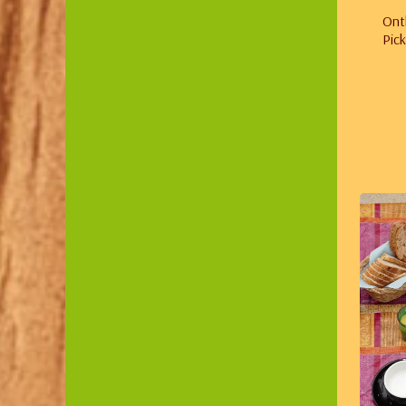
Ontb
Pic