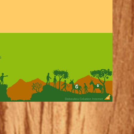
s
Dobeuliou
Création Internet