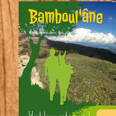
Bamboul'âne
Randonnée avec des ânes - Camping à la
ferme
Wandelingen met een ezel