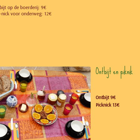
ijt op de boerderij: 9€
k-nick voor onderweg: 12€
Ontbijt en piknik
Ontbijt 9€
Picknick 13€